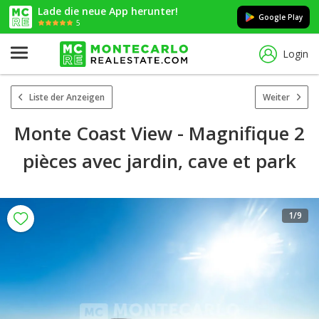
Lade die neue App herunter!
Google Play
5
Login
Liste der Anzeigen
Weiter
Monte Coast View - Magnifique 2
pièces avec jardin, cave et park
1
/9