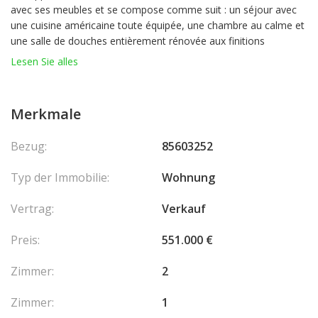
avec ses meubles et se compose comme suit : un séjour avec
une cuisine américaine toute équipée, une chambre au calme et
une salle de douches entièrement rénovée aux finitions
modernes et élégantes.
Lesen Sie alles
Le grand jardin privatif, complété par une belle terrasse, est un
véritable atout, offrant un cadre de vie paisible pour profiter du
Merkmale
climat méditerranéen, organiser des repas ou simplement se
détendre.
Bezug:
85603252
Le bien comprend également une place de parking ainsi qu'une
Typ der Immobilie:
Wohnung
cave.
Vertrag:
Verkauf
Les charges comprennent l'eau chaude et le chauffage.
Preis:
551.000 €
Cet appartement est parfait pour une résidence principale, un
pied-à-terre ou un investissement locatif.
Zimmer:
2
Une opportunité à ne pas manquer. À visiter sans tarder ! Les
Zimmer:
1
honoraires sont à la charge du vendeur.