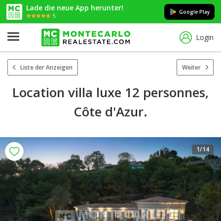
Lade die neue App herunter!
Google Play
5
Login
Liste der Anzeigen
Weiter
Location villa luxe 12 personnes,
Côte d'Azur.
1
/14