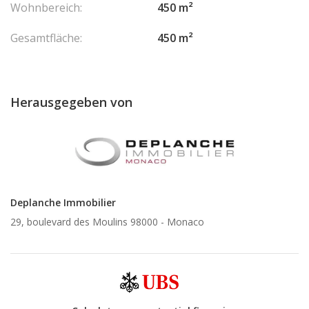
Wohnbereich:
450 m²
honoraires sont à la charge du vendeur.
Gesamtfläche:
450 m²
Herausgegeben von
Deplanche Immobilier
29, boulevard des Moulins 98000 -
Monaco