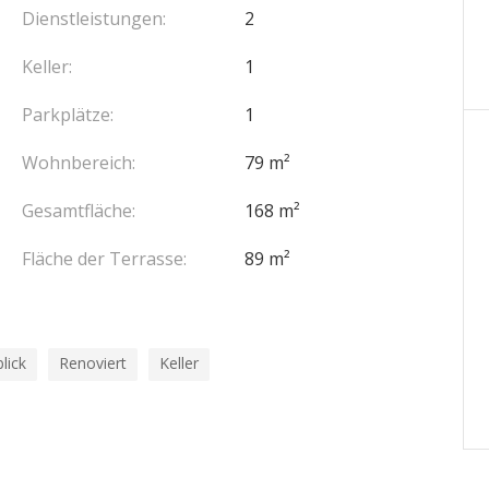
Dienstleistungen:
2
Keller:
1
r
La copropriété inclut - lot(s) pour un montant
Parkplätze:
1
es dépenses courantes de - € Aucune procédure en
Wohnbereich:
79 m²
Gesamtfläche:
168 m²
Fläche der Terrasse:
89 m²
lick
Renoviert
Keller