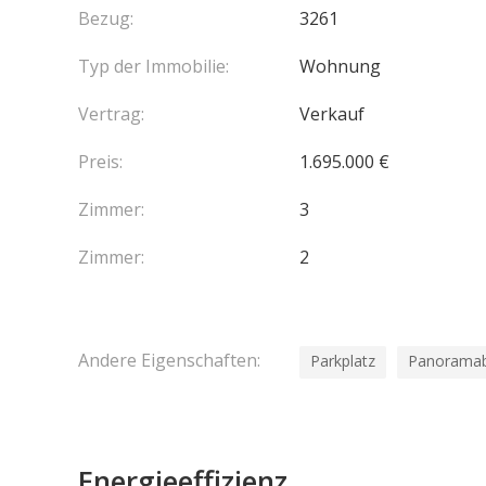
Vendu avec une cave et un parking
Bezug:
3261
Typ der Immobilie:
Wohnung
Par délégation de mandat : ANAO Beaulieu Sur Me
Vertrag:
Verkauf
annuel de la quote-part du budget prévisionnel d
cours Les honoraires sont à la charge du vendeur.
Preis:
1.695.000 €
Zimmer:
3
Zimmer:
2
Andere Eigenschaften:
Parkplatz
Panoramab
Energieeffizienz