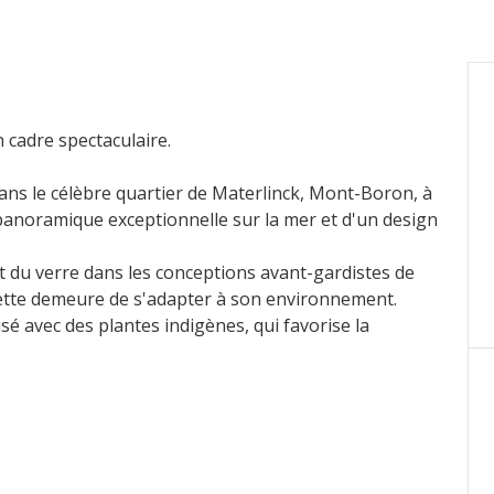
 cadre spectaculaire.
ans le célèbre quartier de Materlinck, Mont-Boron, à
 panoramique exceptionnelle sur la mer et d'un design
t du verre dans les conceptions avant-gardistes de
ette demeure de s'adapter à son environnement.
sé avec des plantes indigènes, qui favorise la
le paysage, tandis que les fenêtres coulissantes
intérieur et extérieur, une configuration idéale pour
sée sur deux niveaux reliés par un funiculaire et un
 conçue de manière à profiter de la vue à chaque
vec un balcon privé et de belles vues sur la mer,