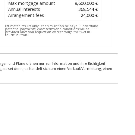
Max mortgage amount
9,600,000 €
Annual interests
368,544 €
Arrangement fees
24,000 €
Estimated results only :
the simulation helps you understand
potential payments; exact terms and conditions will be
provided once you request an offer through the “Get in
touch” button
en und Pläne dienen nur zur Information und ihre Richtigkeit
, es sei denn, es handelt sich um einen Verkauf/Vermietung, einen