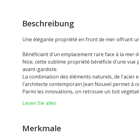
Beschreibung
Une élégante propriété en front de mer offrant un
Bénéficiant d'un emplacement rare face à la mer d
Nice, cette sublime propriété bénéficie d'une vue
avant-gardiste.
La combinaison des éléments naturels, de l'acier e
l'architecte contemporain Jean Nouvel permet à c
Parmi les innovations, on retrouve un toit végétali
discrétion, la simplicité et le rapprochement avec 
Lesen Sie alles
estompent les limites entre l'espace de réception 
profiter de la vie et du climat de la Riviera. Dispo
escalier, cette villa moderne d'environ 550 m² est
Merkmale
instant.
Elle comprend quatre chambres en suite, chacune a