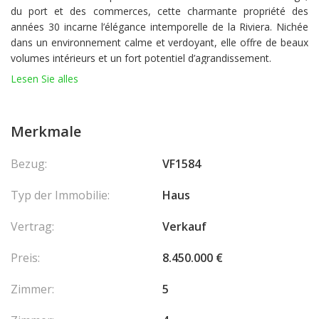
du port et des commerces, cette charmante propriété des
années 30 incarne l’élégance intemporelle de la Riviera. Nichée
dans un environnement calme et verdoyant, elle offre de beaux
volumes intérieurs et un fort potentiel d’agrandissement.
Lesen Sie alles
La villa se déploie sur plusieurs niveaux et se compose comme
suit :
Merkmale
Rez-de-jardin : vaste salon d’été ouvrant sur le jardin, chambre
avec salle d’eau, WC indépendant, buanderie et cave.
Bezug:
VF1584
Rez-de-chaussée : hall d’entrée, WC invités, cuisine moderne
Typ der Immobilie:
Haus
entièrement équipée, grand salon / salle à manger avec
cheminée.
Vertrag:
Verkauf
Premier étage : trois chambres, chacune disposant de sa propre
Preis:
8.450.000 €
salle de bains.
Zimmer:
5
Deuxième étage : bureau lumineux offrant une agréable vue
mer.