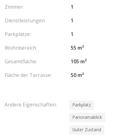
027 953 - CCI NICE
Les honoraires sont à la charge du vendeur.
Zimmer:
1
Dienstleistungen:
1
Parkplätze:
1
Wohnbereich:
55 m²
Gesamtfläche:
105 m²
Fläche der Terrasse:
50 m²
Andere Eigenschaften:
Parkplatz
Panoramablick
Guter Zustand