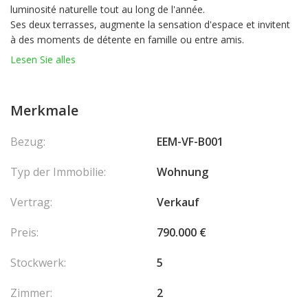
luminosité naturelle tout au long de l'année
.
Ses deux terrasses, augmente la sensation d'espace et invitent
à des moments de détente en famille ou entre amis.
Sa situation privilégiée sur la frontière avec Monaco, a quelques
Lesen Sie alles
pas de la place des moulins, permet de rejoindre la place du
Casino seulement en 5 minutes et les plages du Larvotto en 10
minutes grâce aux ascenseurs publics.
Merkmale
L'appartement se compose de:
Bezug:
EEM-VF-B001
Un grand hall d'entrée.
Un lumineux salon.
Typ der Immobilie:
Wohnung
Une cuisine ouverte.
Deux grandes terrasses.
Vertrag:
Verkauf
Une chambre.
Une salle de bains.
Preis:
790.000 €
Un toilette.
Un parking.
Stockwerk:
5
Zimmer:
2
En collaboration avec : Caron Immobilier - CPI 5906 2018 000