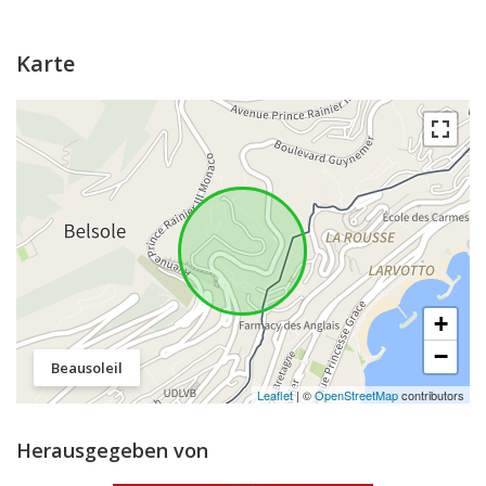
Karte
+
−
Beausoleil
Leaflet
| ©
OpenStreetMap
contributors
Herausgegeben von