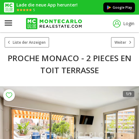
Lade die neue App herunter!
Google Play
5
Login
Liste der Anzeigen
Weiter
PROCHE MONACO - 2 PIECES EN
TOIT TERRASSE
1
/9