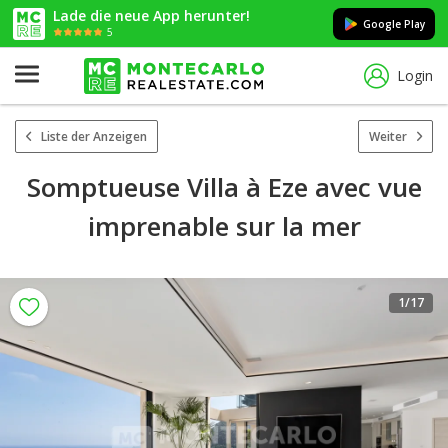
Lade die neue App herunter!
Google Play
5
Login
Liste der Anzeigen
Weiter
Somptueuse Villa à Eze avec vue
imprenable sur la mer
1
/17