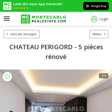
Lade die neue App herunter!
Google Play
5
Login
Liste der Anzeigen
Weiter
CHATEAU PERIGORD - 5 pièces
rénové
1
/4