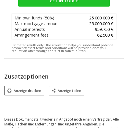
GET IN TOUCH
Min own funds
(50%)
25,000,000 €
Max mortgage amount
25,000,000 €
Annual interests
959,750 €
Arrangement fees
62,500 €
Estimated results only :
the simulation helps you understand potential
payments; exact terms and conditions will be provided once you
request an offer through the “Get in touch” button
Zusatzoptionen
Anzeige drucken
Anzeige teilen
Dieses Dokument stellt weder ein Angebot noch einen Vertrag dar. Alle
Maße, Flächen und Entfernungen sind ungefähre Angaben. Die