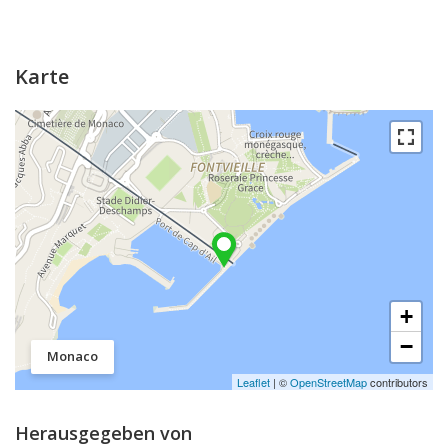
Karte
+
−
Monaco
Leaflet
| ©
OpenStreetMap
contributors
Herausgegeben von