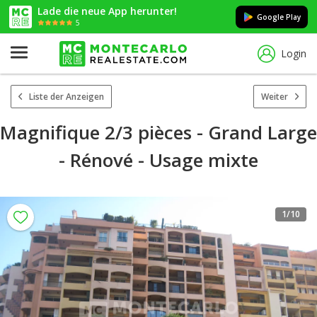
Lade die neue App herunter!
Google Play
5
Login
Liste der Anzeigen
Weiter
Magnifique 2/3 pièces - Grand Large
- Rénové - Usage mixte
1
/10