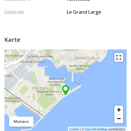
Gebäude:
Le Grand Large
Karte
+
−
Monaco
Leaflet
| ©
OpenStreetMap
contributors