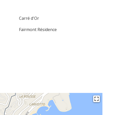
Carré d'Or
Fairmont Résidence