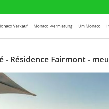
onaco Verkauf
Monaco -Vermietung
Um Monaco
I
é - Résidence Fairmont - meu