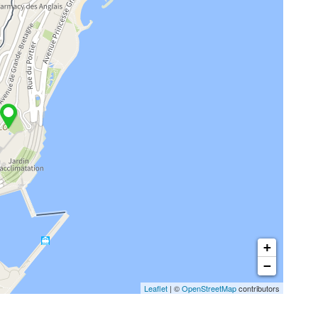
+
−
Leaflet
| ©
OpenStreetMap
contributors