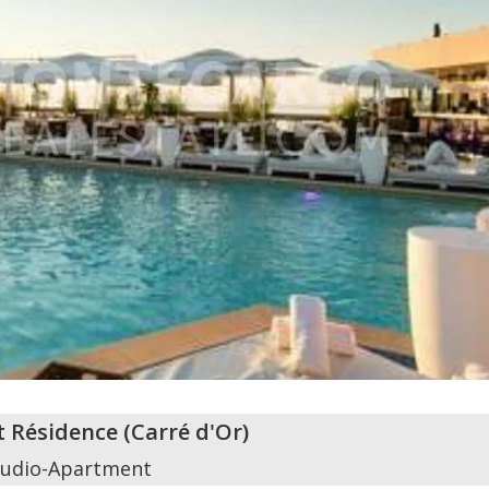
t Résidence
(
Carré d'Or
)
tudio-Apartment