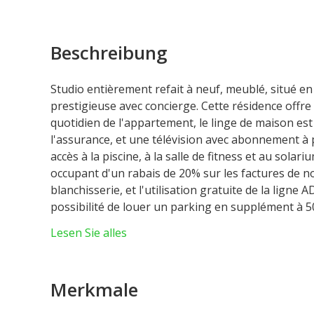
Beschreibung
Studio entièrement refait à neuf, meublé, situé en
prestigieuse avec concierge. Cette résidence offre 
quotidien de l'appartement, le linge de maison est mi
l'assurance, et une télévision avec abonnement à p
accès à la piscine, à la salle de fitness et au solar
occupant d'un rabais de 20% sur les factures de no
blanchisserie, et l'utilisation gratuite de la ligne 
possibilité de louer un parking en supplément à 5
services (15%) T.V.A. (10 %)
Lesen Sie alles
Ce studio est constitué d'une entrée, pièce principa
Merkmale