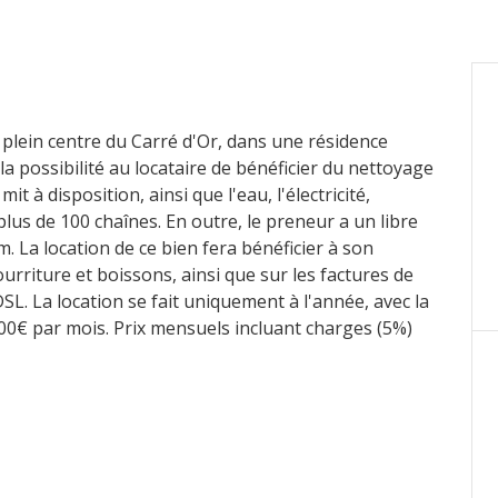
 plein centre du Carré d'Or, dans une résidence
la possibilité au locataire de bénéficier du nettoyage
t à disposition, ainsi que l'eau, l'électricité,
lus de 100 chaînes. En outre, le preneur a un libre
ium. La location de ce bien fera bénéficier à son
urriture et boissons, ainsi que sur les factures de
ADSL. La location se fait uniquement à l'année, avec la
00€ par mois. Prix mensuels incluant charges (5%)
le, kitchenette, salle de bains.