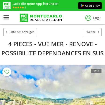
Lade die neue App herunter!
Google Play
5
Login
Liste der Anzeigen
Weiter
4 PIECES - VUE MER - RENOVE -
POSSIBILITE DEPENDANCES EN SUS
1
/11