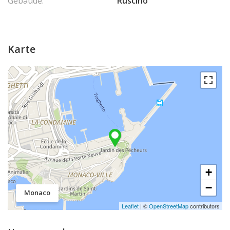
Gebäude:
Ruscino
Karte
+
−
Monaco
Leaflet
| ©
OpenStreetMap
contributors