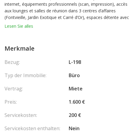
internet, équipements professionnels (scan, impression), accès
aux lounges et salles de réunion dans 3 centres d’affaires
(Fontvieille, Jardin Exotique et Carré d’Or), espaces détente avec
coin thé/café/snack, douche et micro-ondes. Parking à
Lesen Sie alles
proximité.
Merkmale
Bezug:
L-198
Typ der Immobilie:
Büro
Vertrag:
Miete
Preis:
1.600 €
Servicekosten:
200 €
Servicekosten enthalten:
Nein