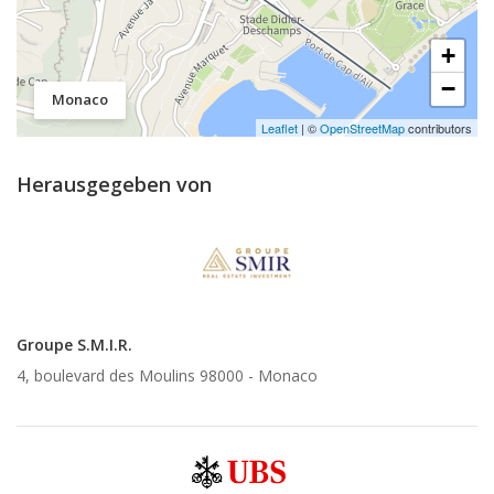
+
−
Monaco
Leaflet
| ©
OpenStreetMap
contributors
Herausgegeben von
Groupe S.M.I.R.
4, boulevard des Moulins 98000 -
Monaco