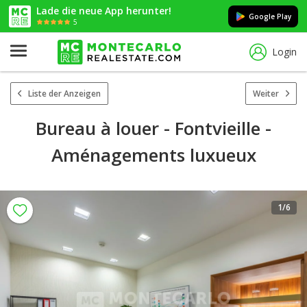
Lade die neue App herunter!
Google Play
5
Login
Liste der Anzeigen
Weiter
Bureau à louer - Fontvieille -
Aménagements luxueux
1
/6