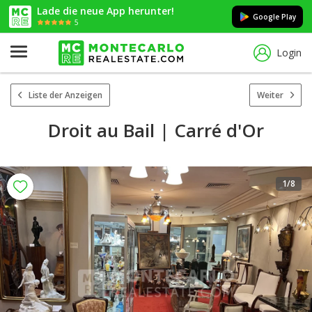
Lade die neue App herunter!
Google Play
5
Login
Liste der Anzeigen
Weiter
Droit au Bail | Carré d'Or
1
/8