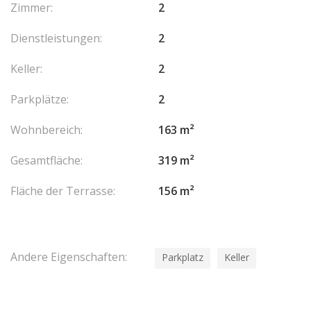
Zimmer:
2
Pour plus de renseignements ou pour organiser une visite,
n’hésitez pas à contacter notre agence.
Dienstleistungen:
2
Keller:
2
Parkplätze:
2
Wohnbereich:
163 m²
Gesamtfläche:
319 m²
Fläche der Terrasse:
156 m²
Andere Eigenschaften:
Parkplatz
Keller