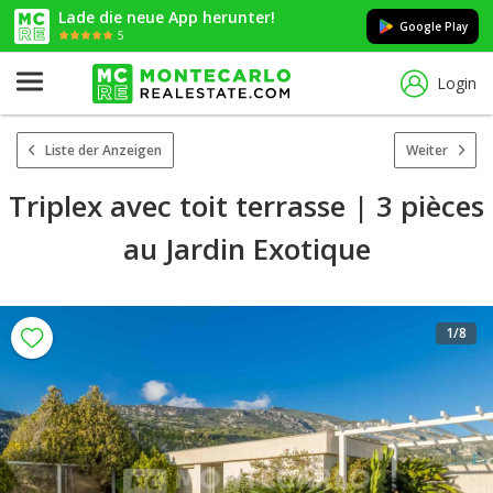
Lade die neue App herunter!
Google Play
5
Login
Liste der Anzeigen
Weiter
Triplex avec toit terrasse | 3 pièces
au Jardin Exotique
1
/8