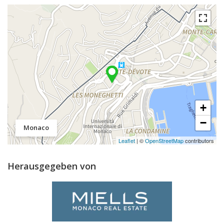
+
−
Monaco
Leaflet
| ©
OpenStreetMap
contributors
Herausgegeben von