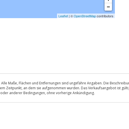
−
Leaflet
| ©
OpenStreetMap
contributors
 Alle Maße, Flächen und Entfernungen sind ungefähre Angaben. Die Beschreibung
u dem Zeitpunkt, an dem sie aufgenommen wurden. Das Verkaufsangebot ist gültig
s oder anderer Bedingungen, ohne vorherige Ankündigung.