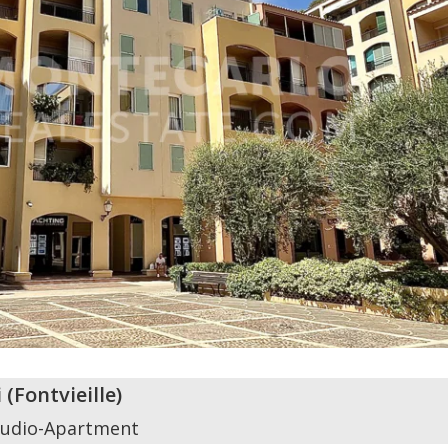
i
(
Fontvieille
)
tudio-Apartment