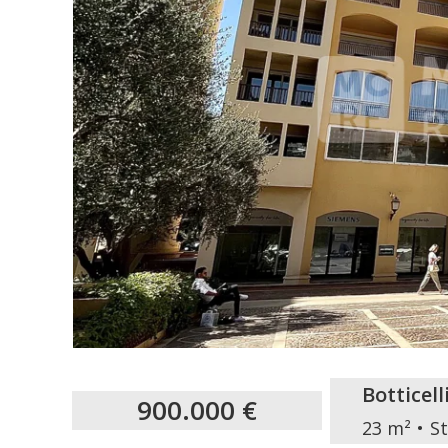
Botticell
900.000 €
23 m²
S