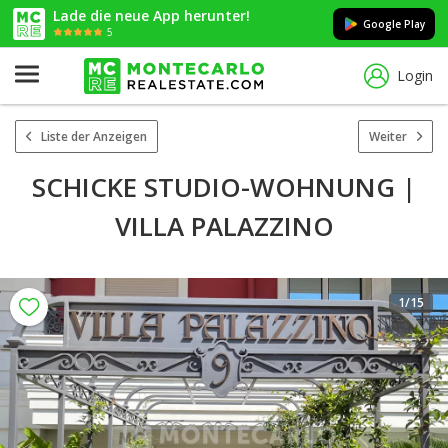
Lade die neue App herunter!
Google Play
5
Login
Liste der Anzeigen
Weiter
SCHICKE STUDIO-WOHNUNG |
VILLA PALAZZINO
1
/15