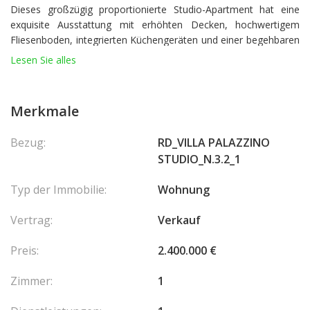
Dieses großzügig proportionierte Studio-Apartment hat eine
exquisite Ausstattung mit erhöhten Decken, hochwertigem
Fliesenboden, integrierten Küchengeräten und einer begehbaren
Dusche. Die Wohnung verfügt über eine offene und moderne
Lesen Sie alles
Küche, ein gut ausgestattetes Badezimmer, ein Wohnzimmer
und eine prächtige Terrasse.
Das Gebäude verfügt über einen Concierge und rund um die Uhr
Merkmale
Sicherheit..
Bezug:
RD_VILLA PALAZZINO
STUDIO_N.3.2_1
Typ der Immobilie:
Wohnung
Vertrag:
Verkauf
Preis:
2.400.000 €
Zimmer:
1