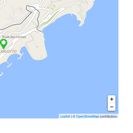
+
−
Leaflet
| ©
OpenStreetMap
contributors