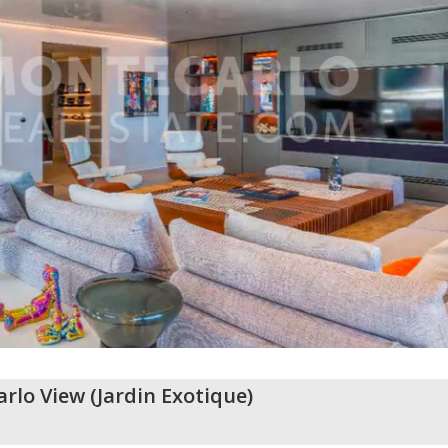
rlo View
(
Jardin Exotique
)