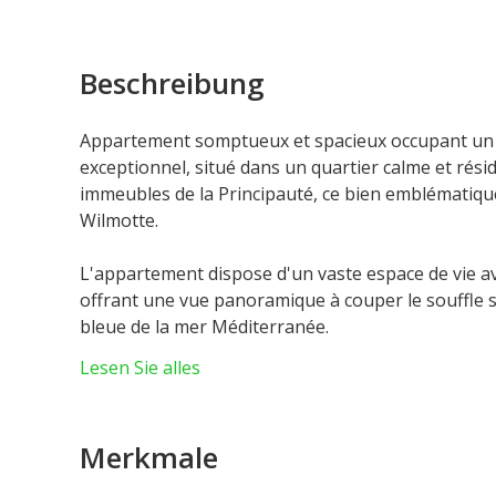
Beschreibung
Appartement somptueux et spacieux occupant un 
exceptionnel, situé dans un quartier calme et rés
immeubles de la Principauté, ce bien emblématique
Wilmotte.
L'appartement dispose d'un vaste espace de vie a
offrant une vue panoramique à couper le souffle sur
bleue de la mer Méditerranée.
Ce bien intègre tout le confort moderne et des pr
Lesen Sie alles
système audio intégré au plafond, le chauffage au 
individuellement dans toutes les pièces principale
une connexion harmonieuse entre les espaces intér
Merkmale
spectaculaires qui entourent la propriété. L'app
de bains en suite. La suite parentale s'ouvre sur