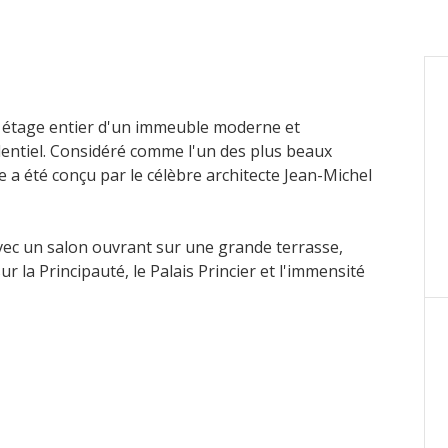
étage entier d'un immeuble moderne et
identiel. Considéré comme l'un des plus beaux
 a été conçu par le célèbre architecte Jean-Michel
vec un salon ouvrant sur une grande terrasse,
 la Principauté, le Palais Princier et l'immensité
estations haut de gamme, incluant la domotique, un
sol ainsi qu'une climatisation réglable
s. Les baies vitrées minimalistes toute hauteur créent
ieurs et extérieurs, sublimant les vues
artement comprend 5 chambres, chacune avec sa salle
 une grande terrasse et dispose d'un home cinéma,