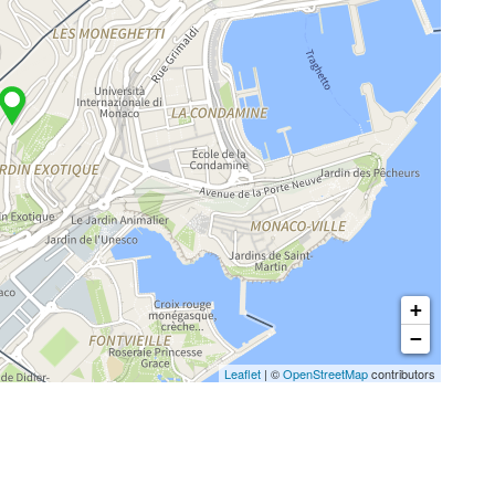
+
−
Leaflet
| ©
OpenStreetMap
contributors