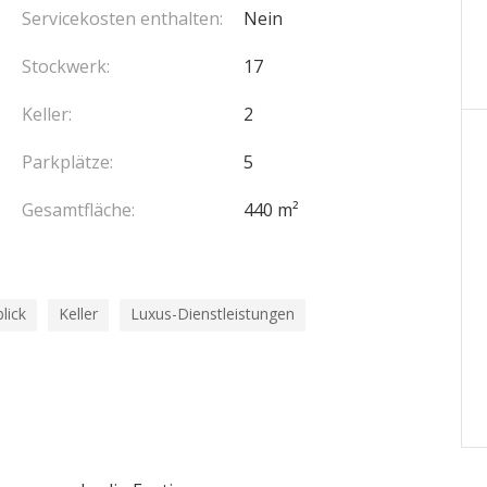
re avec jacuzzi.
Servicekosten enthalten:
Nein
mble du bien.
Stockwerk:
17
Keller:
2
Parkplätze:
5
Gesamtfläche:
440 m²
lick
Keller
Luxus-Dienstleistungen