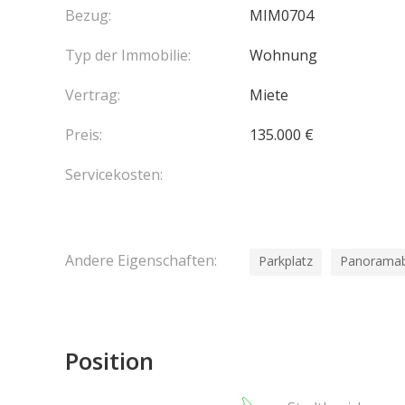
d'un double dressing ainsi que d'un espace bien-êt
Bezug:
MIM0704
Prestations et finitions de grand luxe dans l'ense
Typ der Immobilie:
Wohnung
Vertrag:
Miete
Preis:
135.000 €
Servicekosten:
Andere Eigenschaften:
Parkplatz
Panoramab
Position