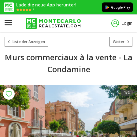
Lade die neue App herunter!
Google Play
5
Login
Liste der Anzeigen
Weiter
Murs commerciaux à la vente - La
Condamine
1
/2