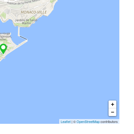
+
−
Leaflet
| ©
OpenStreetMap
contributors