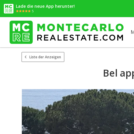
Lade die neue App herunter!
5
M
Liste der Anzeigen
Bel ap