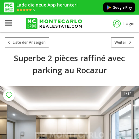
Lade die neue App herunter!
Google Play
5
Login
Liste der Anzeigen
Weiter
Superbe 2 pièces raffiné avec
parking au Rocazur
1
/13