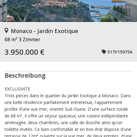
Monaco - Jardin Exotique
68 m²
3 Zimmer
3.950.000 €
517V15975A
Beschreibung
EXCLUSIVITE
Trois pièces dans le quartier du Jardin Exotique à Monaco. Dans
une belle résidence parfaitement entretenue, l'appartement
profite d'une vue mer, orienté Sud-Ouest. D'une surface totale
de 68 m², il offre un séjour spacieux, une cuisine indépendante
aménagée, deux chambres, une salle de douche ainsi qu'un
toilette invités. Ce bien confortable et en bon état dispose d'une
terrasse de 12m² ouverte sur la vue mer, de deux entrées, d'une