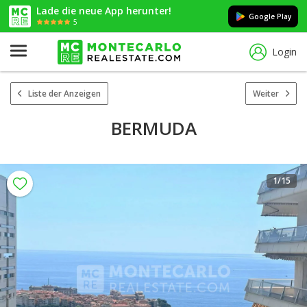
Lade die neue App herunter!
Google Play
5
Login
Liste der Anzeigen
Weiter
BERMUDA
1
/15