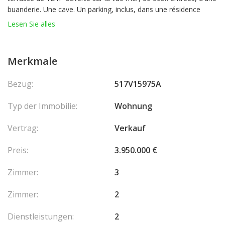
buanderie. Une cave. Un parking, inclus, dans une résidence
voisine. Service de conciergerie 24h/24.
Lesen Sie alles
Merkmale
Bezug:
517V15975A
Typ der Immobilie:
Wohnung
Vertrag:
Verkauf
Preis:
3.950.000 €
Zimmer:
3
Zimmer:
2
Dienstleistungen:
2