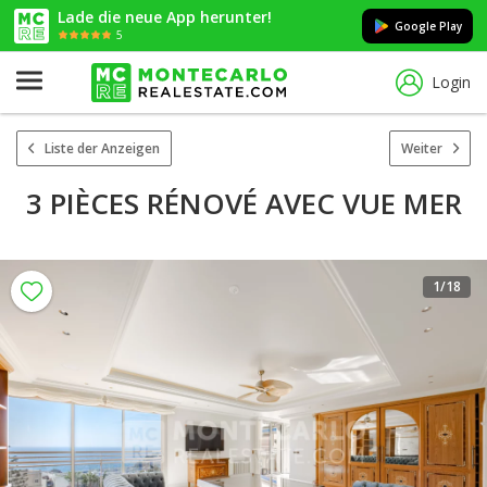
Lade die neue App herunter!
Google Play
5
Login
Liste der Anzeigen
Weiter
3 PIÈCES RÉNOVÉ AVEC VUE MER
1
/18