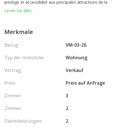
prestige et accessibilité aux principales attractions de la
Principauté.
Lesen Sie alles
Cet appartement, entièrement rénové avec des matériaux haut
de gamme, offre un spacieux double séjour très lumineux avec
Merkmale
deux balcons bénéficiant d’une agréable vue mer et jardins.
Il dispose d’une cuisine séparée, d’une entrée de service, ainsi
Bezug:
VM-03-26
que de salles de bains élégantes en marbre.
Une grande cave aménagée en buanderie complète ce bien clé
Typ der Immobilie:
Wohnung
en main.
Possibilité de parking dans un immeuble voisin.
Vertrag:
Verkauf
Preis:
Preis auf Anfrage
Zimmer:
3
Zimmer:
2
Dienstleistungen:
2