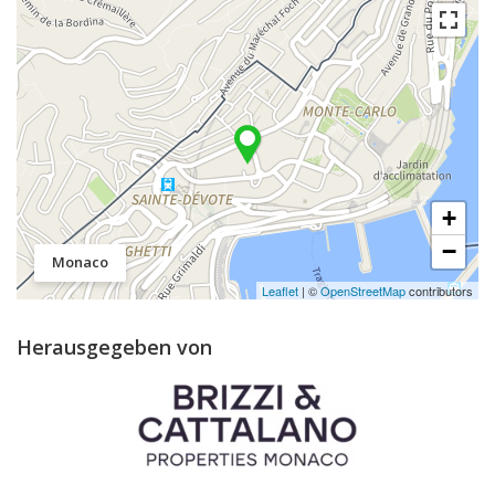
+
−
Monaco
Leaflet
| ©
OpenStreetMap
contributors
Herausgegeben von