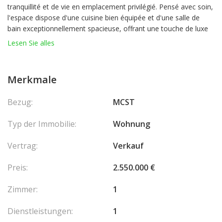
tranquillité et de vie en emplacement privilégié. Pensé avec soin,
l'espace dispose d'une cuisine bien équipée et d'une salle de
bain exceptionnellement spacieuse, offrant une touche de luxe
rarement vue dans un studio.
Lesen Sie alles
La propriété comprend une place de parking de bonne taille ainsi
qu'une cave privée, garantissant des solutions de rangement
pratiques. Les résidents du Montecarlo Star bénéficient de
Merkmale
services haut de gamme, tels qu'une conciergerie 24h/24 et une
somptueuse piscine intérieure d'eau salée.
Bezug:
MCST
Idéalement situé dans l'un des quartiers les plus prisés de
Monte-Carlo, ce studio représente une opportunité unique pour
Typ der Immobilie:
Wohnung
les acheteurs exigeants recherchant confort, commodité et
raffinement.
Vertrag:
Verkauf
Preis:
2.550.000 €
Zimmer:
1
Dienstleistungen:
1