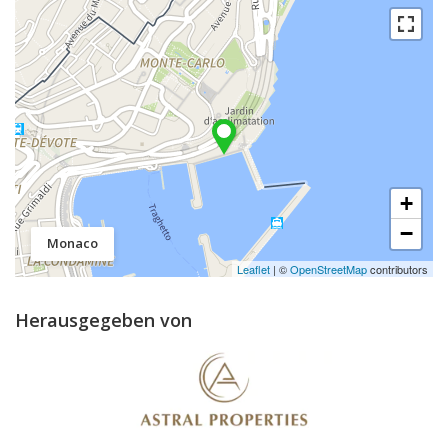
+
−
Monaco
Leaflet
| ©
OpenStreetMap
contributors
Herausgegeben von