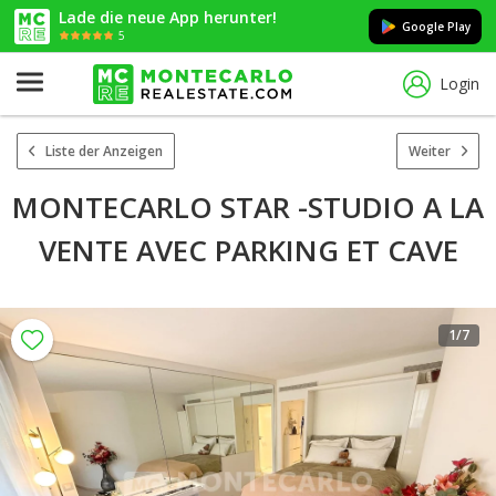
Lade die neue App herunter!
Google Play
5
Login
Liste der Anzeigen
Weiter
MONTECARLO STAR -STUDIO A LA
VENTE AVEC PARKING ET CAVE
1
/7