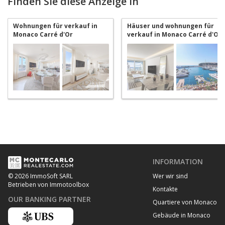
Finden Sie diese Anzeige in
Wohnungen für verkauf in
Häuser und wohnungen für
Monaco Carré d'Or
verkauf in Monaco Carré d'Or
INFORMATION
Wer wir sind
© 2026 ImmoSoft SARL
Betrieben von Immotoolbox
Kontakte
OUR BANKING PARTNER
Quartiere von Monaco
Gebäude in Monaco