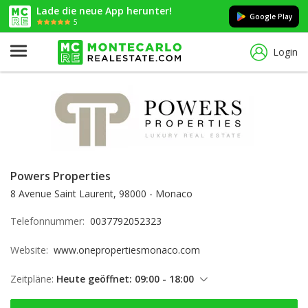
Lade die neue App herunter!
Google Play
5
Login
Powers Properties
8 Avenue Saint Laurent, 98000 - Monaco
Telefonnummer:
0037792052323
Website:
www.onepropertiesmonaco.com
Zeitpläne:
Heute geöffnet: 09:00 - 18:00
Freitag: 09:00 - 18:00