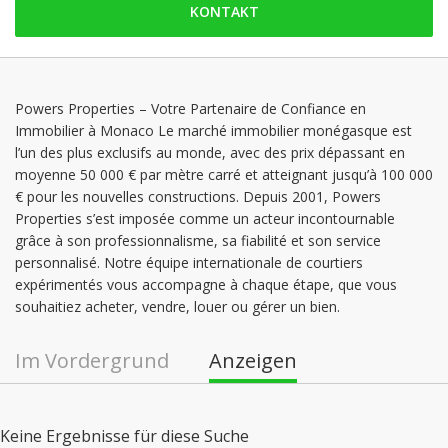
KONTAKT
Samstag: geschlossen
Sonntag: geschlossen
Montag: 09:00 - 18:00
Dienstag: 09:00 - 18:00
Powers Properties – Votre Partenaire de Confiance en
Immobilier à Monaco Le marché immobilier monégasque est
Mittwoch: 09:00 - 18:00
l’un des plus exclusifs au monde, avec des prix dépassant en
Donnerstag: 09:00 - 18:00
moyenne 50 000 € par mètre carré et atteignant jusqu’à 100 000
€ pour les nouvelles constructions. Depuis 2001, Powers
Properties s’est imposée comme un acteur incontournable
grâce à son professionnalisme, sa fiabilité et son service
personnalisé. Notre équipe internationale de courtiers
expérimentés vous accompagne à chaque étape, que vous
souhaitiez acheter, vendre, louer ou gérer un bien.
Im Vordergrund
Anzeigen
Keine Ergebnisse für diese Suche