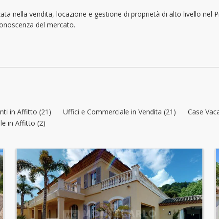
lunedì: 09:00 - 18:00
 nella vendita, locazione e gestione di proprietà di alto livello nel 
conoscenza del mercato.
martedì: 09:00 - 18:00
mercoledì: 09:00 - 18:00
giovedì: 09:00 - 18:00
i in Affitto (21)
Uffici e Commerciale in Vendita (21)
Case Vacan
e in Affitto (2)