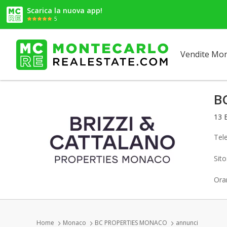
Scarica la nuova app!
5
Vendite Mo
B
13 
Tel
Sit
Orar
Home
Monaco
BC PROPERTIES MONACO
annunci