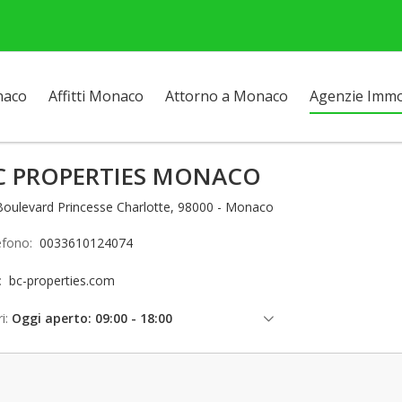
naco
Affitti Monaco
Attorno a Monaco
Agenzie Immob
C PROPERTIES MONACO
Boulevard Princesse Charlotte, 98000 - Monaco
efono:
0033610124074
o:
bc-properties.com
i:
Oggi aperto: 09:00 - 18:00
venerdì: 09:00 - 18:00
sabato: 09:00 - 18:00
domenica: Chiuso