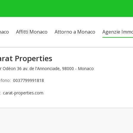
naco
Affitti Monaco
Attorno a Monaco
Agenzie Immob
rat Properties
r Odéon 36 av. de l'Annonciade, 98000 - Monaco
efono:
0037799991818
o:
carat-properties.com