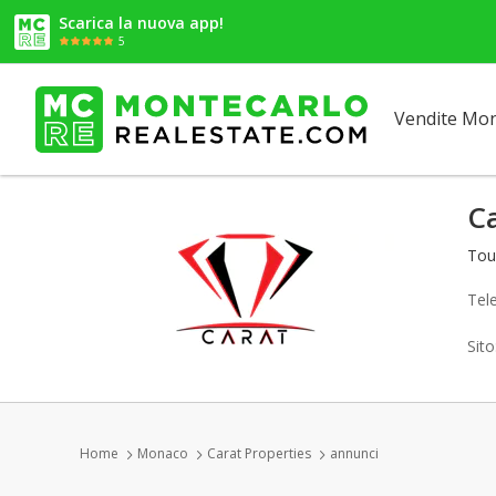
Scarica la nuova app!
5
Vendite Mo
Ca
Tou
Tel
Sit
Home
Monaco
Carat Properties
annunci