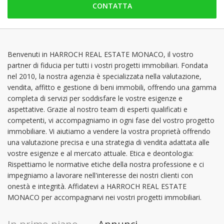
CONTATTA
venerdì: 09:00 - 12:00 | 14:00 - 18:00
sabato: Chiuso
domenica: Chiuso
lunedì: 09:00 - 12:00 | 14:00 - 18:00
Benvenuti in HARROCH REAL ESTATE MONACO, il vostro
partner di fiducia per tutti i vostri progetti immobiliari. Fondata
martedì: 09:00 - 12:00 | 14:00 - 18:00
nel 2010, la nostra agenzia è specializzata nella valutazione,
mercoledì: 09:00 - 12:00 | 14:00 - 18:00
vendita, affitto e gestione di beni immobili, offrendo una gamma
completa di servizi per soddisfare le vostre esigenze e
aspettative. Grazie al nostro team di esperti qualificati e
competenti, vi accompagniamo in ogni fase del vostro progetto
immobiliare. Vi aiutiamo a vendere la vostra proprietà offrendo
una valutazione precisa e una strategia di vendita adattata alle
vostre esigenze e al mercato attuale. Etica e deontologia:
Rispettiamo le normative etiche della nostra professione e ci
impegniamo a lavorare nell'interesse dei nostri clienti con
onestà e integrità. Affidatevi a HARROCH REAL ESTATE
MONACO per accompagnarvi nei vostri progetti immobiliari.