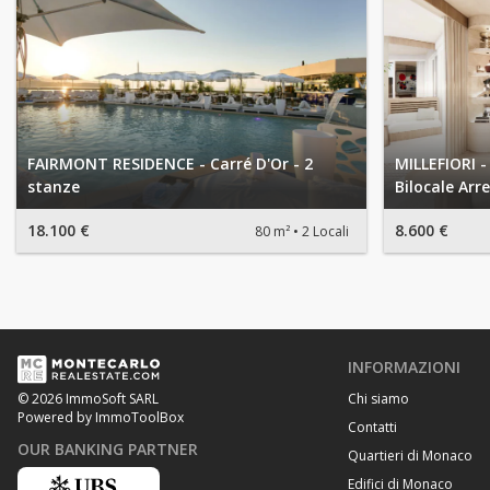
FAIRMONT RESIDENCE - Carré D'Or - 2
MILLEFIORI -
stanze
Bilocale Arr
18.100 €
8.600 €
80 m²
2 Locali
INFORMAZIONI
Chi siamo
© 2026 ImmoSoft SARL
Powered by ImmoToolBox
Contatti
OUR BANKING PARTNER
Quartieri di Monaco
Edifici di Monaco