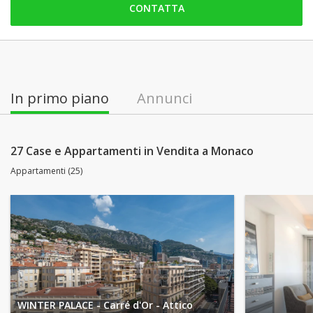
CONTATTA
sabato: Chiuso
domenica: Chiuso
lunedì: 09:00 - 18:30
martedì: 09:00 - 18:30
In primo piano
Annunci
mercoledì: 09:00 - 18:30
giovedì: 09:00 - 18:30
27 Case e Appartamenti in Vendita a Monaco
Appartamenti (25)
WINTER PALACE - Carré d'Or - Attico