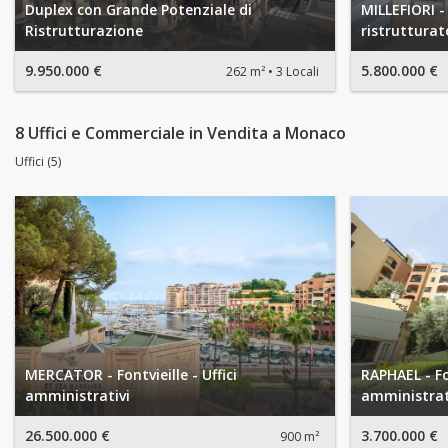
Duplex con Grande Potenziale di
MILLEFIORI -
Ristrutturazione
ristrutturat
9.950.000 €
5.800.000 €
262 m²
3 Locali
8 Uffici e Commerciale in Vendita a Monaco
Uffici (5)
MERCATOR - Fontvieille - Uffici
RAPHAEL - Fon
amministrativi
amministrat
26.500.000 €
3.700.000 €
900 m²