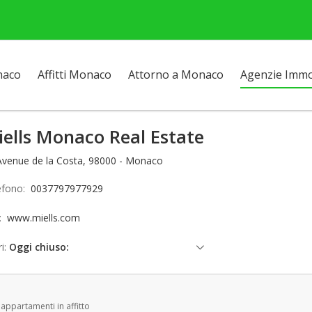
naco
Affitti Monaco
Attorno a Monaco
Agenzie Immob
ells Monaco Real Estate
Avenue de la Costa, 98000 - Monaco
efono:
0037797977929
o:
www.miells.com
i:
Oggi chiuso:
domenica: Chiuso
lunedì: 09:00 - 18:30
 appartamenti in affitto
martedì: 09:00 - 18:30