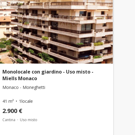
Monolocale con giardino - Uso misto -
Miells Monaco
Monaco - Moneghetti
41 m²
1locale
2.900 €
Cantina
Uso misto