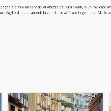
mercoledì: 09:00 - 18:30
egna a offrire un servizio all’altezza dei suoi clienti, in un mercato 
ortafoglio di appartamenti in vendita, in affitto e in gestione, Miells
giovedì: 09:00 - 18:30
venerdì: 09:00 - 18:30
sabato: Chiuso