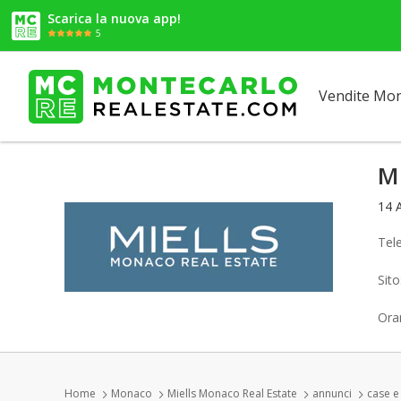
Scarica la nuova app!
5
Vendite Mo
Mi
14 
Tel
Sit
Orar
Home
Monaco
Miells Monaco Real Estate
annunci
case e