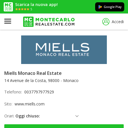
Scarica la nuova app!
Google Play
5
Accedi
Miells Monaco Real Estate
14 Avenue de la Costa, 98000 - Monaco
Telefono:
0037797977929
Sito:
www.miells.com
Orari:
Oggi chiuso:
domenica: Chiuso