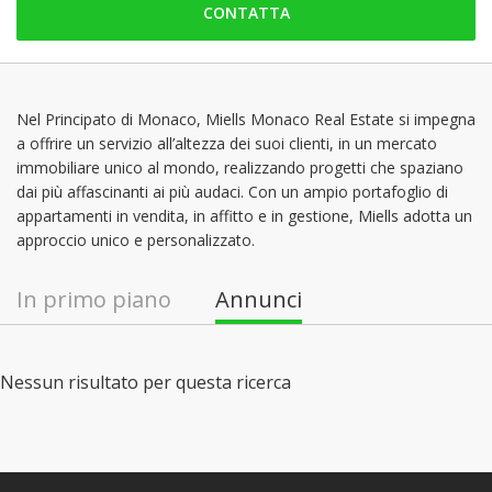
CONTATTA
lunedì: 09:00 - 18:30
martedì: 09:00 - 18:30
mercoledì: 09:00 - 18:30
giovedì: 09:00 - 18:30
Nel Principato di Monaco, Miells Monaco Real Estate si impegna
a offrire un servizio all’altezza dei suoi clienti, in un mercato
venerdì: 09:00 - 18:30
immobiliare unico al mondo, realizzando progetti che spaziano
sabato: Chiuso
dai più affascinanti ai più audaci. Con un ampio portafoglio di
appartamenti in vendita, in affitto e in gestione, Miells adotta un
approccio unico e personalizzato.
In primo piano
Annunci
Nessun risultato per questa ricerca