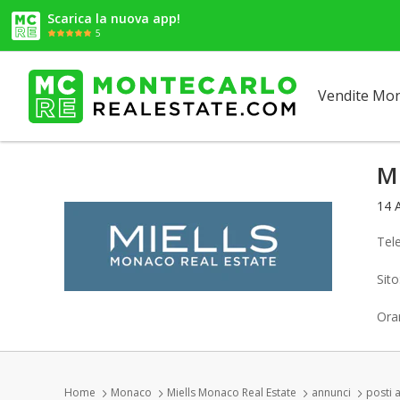
Scarica la nuova app!
5
Vendite Mo
Mi
14 
Tel
Sit
Orar
Home
Monaco
Miells Monaco Real Estate
annunci
posti 