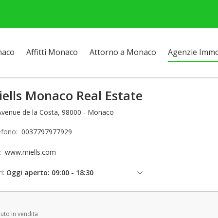
naco
Affitti Monaco
Attorno a Monaco
Agenzie Immob
ells Monaco Real Estate
Avenue de la Costa, 98000 - Monaco
efono:
0037797977929
o:
www.miells.com
i:
Oggi aperto: 09:00 - 18:30
venerdì: 09:00 - 18:30
sabato: Chiuso
auto in vendita
domenica: Chiuso