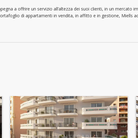
lunedì: 09:00 - 18:30
egna a offrire un servizio all’altezza dei suoi clienti, in un mercato 
ortafoglio di appartamenti in vendita, in affitto e in gestione, Miells
martedì: 09:00 - 18:30
mercoledì: 09:00 - 18:30
giovedì: 09:00 - 18:30