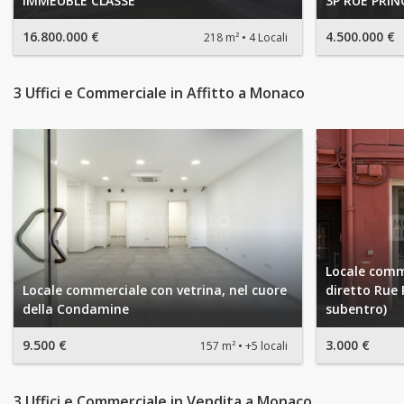
IMMEUBLE CLASSE
3P RUE PRIN
16.800.000 €
4.500.000 €
218 m²
4 Locali
3 Uffici e Commerciale in Affitto a Monaco
Locale comme
Locale commerciale con vetrina, nel cuore
diretto Rue P
della Condamine
subentro)
9.500 €
3.000 €
157 m²
+5 locali
3 Uffici e Commerciale in Vendita a Monaco