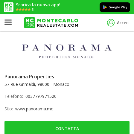
Scarica la nuova app!
Google Play
5
Accedi
Panorama Properties
57 Rue Grimaldi, 98000 - Monaco
Telefono:
0037797971520
Sito:
www.panorama.mc
CONTATTA