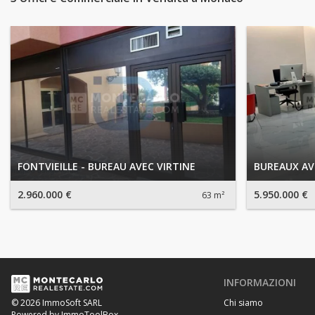
FONTVIEILLE - BUREAU AVEC VIRTINE
BUREAUX AV
2.960.000 €
5.950.000 €
63 m²
INFORMAZIONI
Chi siamo
© 2026 ImmoSoft SARL
Powered by ImmoToolBox