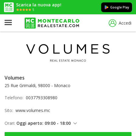
Scarica la nuova app!
Google Play
5
Accedi
Volumes
25 Rue Grimaldi, 98000 - Monaco
Telefono:
0037793308980
Sito:
www.volumes.mc
Orari:
Oggi aperto: 09:00 - 18:00
giovedì: 09:00 - 18:00