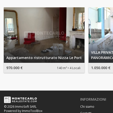
VILLA PRIV
Appartamento ristrutturato Nizza Le Port
PANORAMICA
970.000 €
1.050.000 €
140 m²
4 Locali
INFORMAZIONI
Chi siamo
© 2026 ImmoSoft SARL
Powered by ImmoToolBox