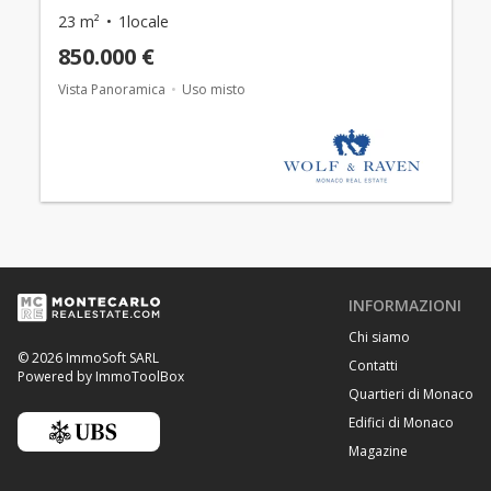
23 m²
1locale
850.000 €
Vista Panoramica
Uso misto
INFORMAZIONI
Chi siamo
© 2026 ImmoSoft SARL
Contatti
Powered by ImmoToolBox
Quartieri di Monaco
Edifici di Monaco
Magazine