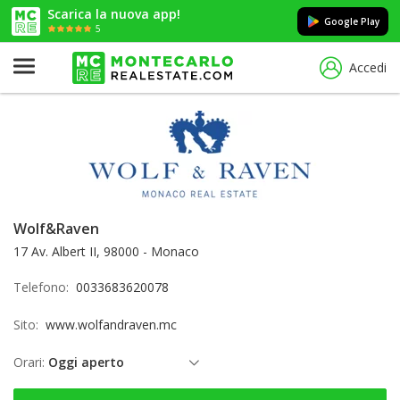
Scarica la nuova app!
Google Play
5
Accedi
Wolf&Raven
17 Av. Albert II, 98000 - Monaco
Telefono:
0033683620078
Sito:
www.wolfandraven.mc
Orari:
Oggi aperto
sabato: aperto