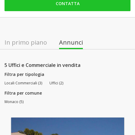
CONTATTA
domenica: aperto
lunedì: aperto
martedì: aperto
mercoledì: aperto
In primo piano
Annunci
giovedì: aperto
venerdì: aperto
5 Uffici e Commerciale in vendita
Filtra per tipologia
Locali Commerciali (3)
Uffici (2)
Filtra per comune
Monaco (5)