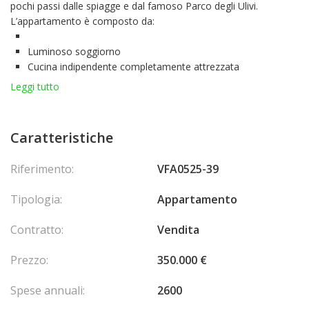
pochi passi dalle spiagge e dal famoso
Parco degli Ulivi
.
L’appartamento è composto da:
Luminoso soggiorno
Cucina indipendente completamente attrezzata
Camera matrimoniale
Leggi tutto
Bagno con WC
WC per gli ospiti
Completano la proprietà un
posto auto
e una
cantina
.
Caratteristiche
Riferimento:
VFA0525-39
En collaboration avec : SAS RIVIERA PROPERTIES
Spese di
agenzia a carico del venditore.
Tipologia:
Appartamento
Contratto:
Vendita
Prezzo:
350.000 €
Spese annuali:
2600