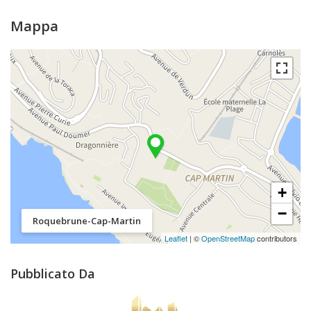
Mappa
+
−
Roquebrune-Cap-Martin
Leaflet
| ©
OpenStreetMap
contributors
Pubblicato Da