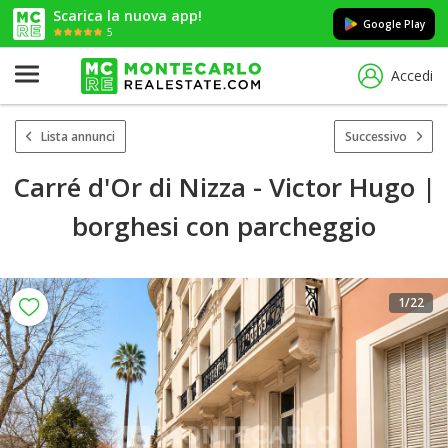
Scarica la nuova app!
Google Play
5
Accedi
Lista annunci
Successivo
Carré d'Or di Nizza - Victor Hugo |
borghesi con parcheggio
1
/22