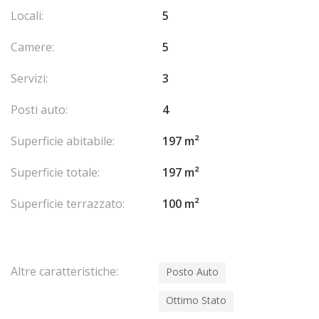
En collaboration avec : SAS RIVIERA PROPERTIES
Spese di
Locali:
5
agenzia a carico del venditore.
Camere:
5
Servizi:
3
Posti auto:
4
Superficie abitabile:
197 m²
Superficie totale:
197 m²
Superficie terrazzato:
100 m²
Altre caratteristiche:
Posto Auto
Ottimo Stato