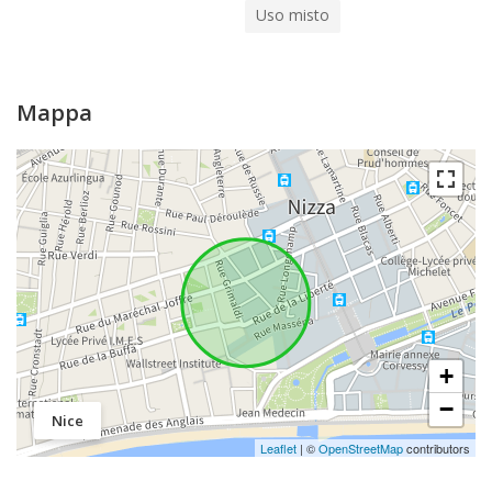
Uso misto
Mappa
+
−
Nice
Leaflet
| ©
OpenStreetMap
contributors