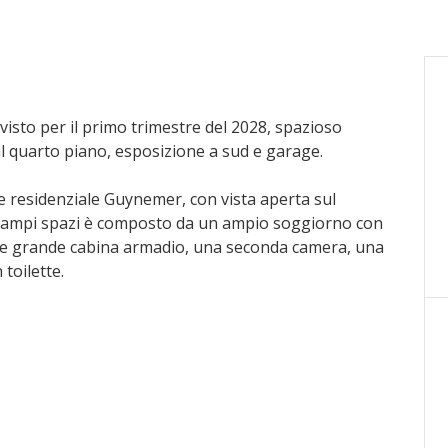
visto per il primo trimestre del 2028, spazioso
al quarto piano, esposizione a sud e garage.
re residenziale Guynemer, con vista aperta sul
i ampi spazi è composto da un ampio soggiorno con
a e grande cabina armadio, una seconda camera, una
toilette.
e completa – ultimi lotti disponibili! Spese di agenzia