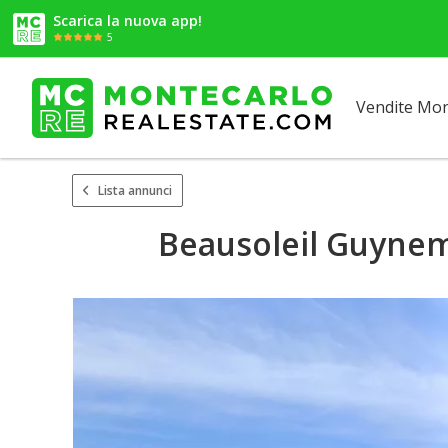
Scarica la nuova app!
5
Vendite Mo
Lista annunci
Beausoleil Guyneme