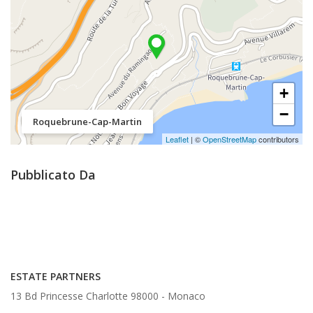
+
−
Roquebrune-Cap-Martin
Leaflet
| ©
OpenStreetMap
contributors
Pubblicato Da
ESTATE PARTNERS
13 Bd Princesse Charlotte 98000 -
Monaco