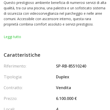
Questo prestigioso ambiente beneficia di numerosi servizi di alta
qualità, tra cui una piscina, una palestra e un sofisticato sistema
di sicurezza con videosorveglianza nel parcheggio e nelle aree
comuni. Accessibile con ascensore interno, questa rara
proprietà combina comfort assoluto e servizi prestigiosi.
Con una superficie di circa 260 m2, è così composto:
Leggi tutto
Al primo piano: un elegante ingresso conduce ad un ampio
soggiorno con sala da pranzo, una cucina moderna, una camera
Caratteristiche
da letto con bagno e servizi igienici, oltre a una sontuosa suite
padronale con bagno e spogliatoio. Questo livello comprende
Riferimento:
SP-RB-85510240
anche un bagno per gli ospiti, una lavanderia e una scala interna
privata che collega al livello del giardino.
Tipologia:
Duplex
Al livello del giardino: un disimpegno che conduce a una cantina,
Contratto:
Vendita
un locale tecnico, un guardaroba, un salotto, una cucina estiva,
una loggia e una camera da letto con bagno. Questo livello
Prezzo:
6.100.000 €
beneficia anche del godimento esclusivo di una magnifica
terrazza con piscina e tre piazzole, accessibile da una scala
Locali:
4