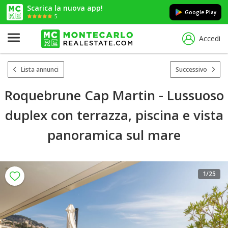
Scarica la nuova app!
Google Play
5
Accedi
Lista annunci
Successivo
Roquebrune Cap Martin - Lussuoso
duplex con terrazza, piscina e vista
panoramica sul mare
1
/25