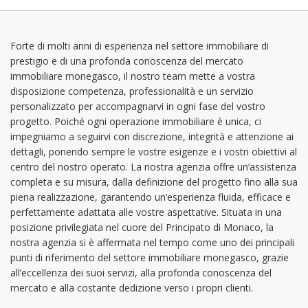
lunedì: 09:00 - 12:30 | 13:30 - 18:00
martedì: 09:00 - 12:30 | 13:30 - 18:00
mercoledì: 09:00 - 12:30 | 13:30 - 18:00
Forte di molti anni di esperienza nel settore immobiliare di
prestigio e di una profonda conoscenza del mercato
giovedì: 09:00 - 12:30 | 13:30 - 18:00
immobiliare monegasco, il nostro team mette a vostra
venerdì: 09:00 - 12:30 | 13:30 - 17:00
disposizione competenza, professionalità e un servizio
personalizzato per accompagnarvi in ogni fase del vostro
progetto. Poiché ogni operazione immobiliare è unica, ci
impegniamo a seguirvi con discrezione, integrità e attenzione ai
dettagli, ponendo sempre le vostre esigenze e i vostri obiettivi al
centro del nostro operato. La nostra agenzia offre un’assistenza
completa e su misura, dalla definizione del progetto fino alla sua
piena realizzazione, garantendo un’esperienza fluida, efficace e
perfettamente adattata alle vostre aspettative. Situata in una
posizione privilegiata nel cuore del Principato di Monaco, la
nostra agenzia si è affermata nel tempo come uno dei principali
punti di riferimento del settore immobiliare monegasco, grazie
all’eccellenza dei suoi servizi, alla profonda conoscenza del
mercato e alla costante dedizione verso i propri clienti.