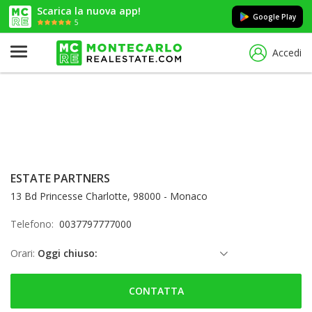
Scarica la nuova app!
Google Play
5
Accedi
ESTATE PARTNERS
13 Bd Princesse Charlotte, 98000 - Monaco
Telefono:
0037797777000
Orari:
Oggi chiuso:
sabato: Chiuso
CONTATTA
domenica: Chiuso