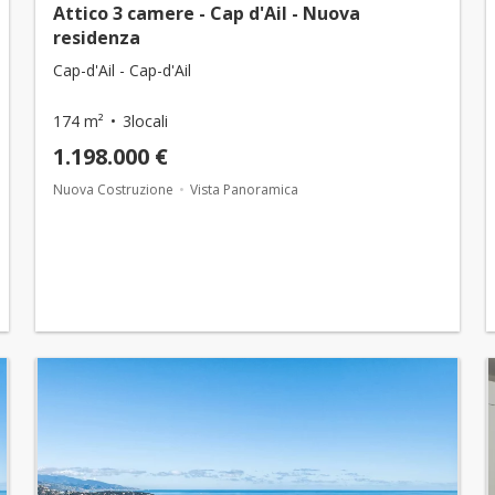
Attico 3 camere - Cap d'Ail - Nuova
residenza
Cap-d'Ail - Cap-d'Ail
174 m²
3locali
1.198.000 €
Nuova Costruzione
Vista Panoramica