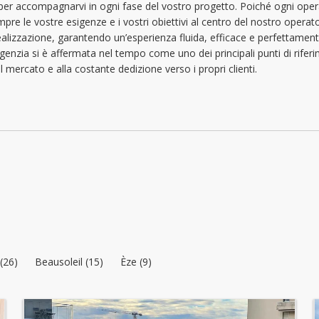
per accompagnarvi in ogni fase del vostro progetto. Poiché ogni oper
lunedì: 09:00 - 12:30 | 13:30 - 18:00
mpre le vostre esigenze e i vostri obiettivi al centro del nostro opera
martedì: 09:00 - 12:30 | 13:30 - 18:00
realizzazione, garantendo un’esperienza fluida, efficace e perfettament
 agenzia si è affermata nel tempo come uno dei principali punti di rif
mercoledì: 09:00 - 12:30 | 13:30 - 18:00
l mercato e alla costante dedizione verso i propri clienti.
(26)
Beausoleil (15)
Èze (9)