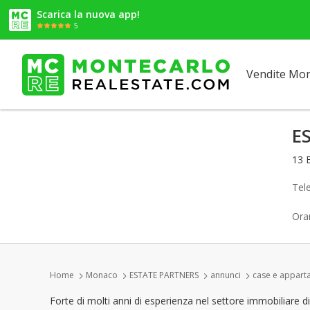
Scarica la nuova app!
5
Vendite Mo
E
13 
Tel
Orar
Home
Monaco
ESTATE PARTNERS
annunci
case e apparta
Forte di molti anni di esperienza nel settore immobiliare