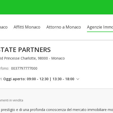
naco
Affitti Monaco
Attorno a Monaco
Agenzie Immob
STATE PARTNERS
Bd Princesse Charlotte, 98000 - Monaco
efono:
0037797777000
i:
Oggi aperto: 09:00 - 12:30 | 13:30 - 18:00
giovedì: 09:00 - 12:30 | 13:30 - 18:00
venerdì: 09:00 - 12:30 | 13:30 - 17:00
menti in vendita
sabato: Chiuso
domenica: Chiuso
 di prestigio e di una profonda conoscenza del mercato immobiliare m