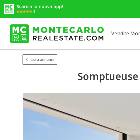
Scarica la nuova app!
5
Vendite Mo
Lista annunci
Somptueuse V