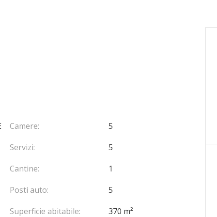
E
Camere:
5
Servizi:
5
Cantine:
1
Posti auto:
5
Superficie abitabile:
370 m²