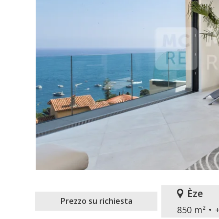
Èze
Prezzo su richiesta
850 m²
+