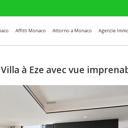
naco
Affitti Monaco
Attorno a Monaco
Agenzie Immob
illa à Eze avec vue imprenab