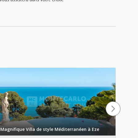
Incant
ferma
Magnifique Villa de style Méditerranéen à Eze
con u