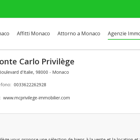
naco
Affitti Monaco
Attorno a Monaco
Agenzie Immob
nte Carlo Privilège
Boulevard d'Italie, 98000 - Monaco
efono:
0033622262928
o:
www.mcprivilege-immobilier.com
ège vous propose une sélection de biens à la vente et la location et 