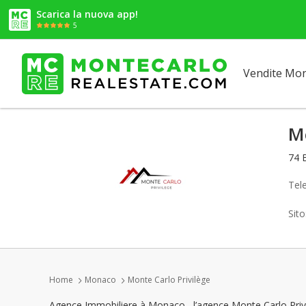
Scarica la nuova app!
5
Vendite Mo
Mo
74 
Tel
Sit
Home
Monaco
Monte Carlo Privilège
Agence Immobiliere à Monaco , l’agence Monte Carlo Privil