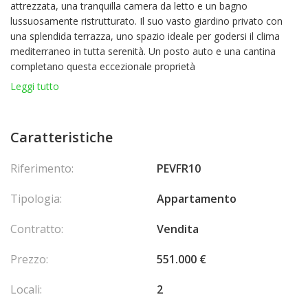
attrezzata, una tranquilla camera da letto e un bagno
lussuosamente ristrutturato. Il suo vasto giardino privato con
una splendida terrazza, uno spazio ideale per godersi il clima
mediterraneo in tutta serenità. Un posto auto e una cantina
completano questa eccezionale proprietà
Spese di agenzia a carico del venditore.
Leggi tutto
Caratteristiche
Riferimento:
PEVFR10
Tipologia:
Appartamento
Contratto:
Vendita
Prezzo:
551.000 €
Locali:
2