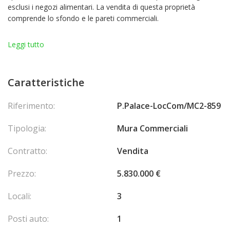
esclusi i negozi alimentari. La vendita di questa proprietà
comprende lo sfondo e le pareti commerciali.
I locali dispongono di un'ampia vetrina e sono composti da 2
Leggi tutto
grandi stanze aperte, un ufficio, 2 magazzini e servizi igienici.
Ideale per un negozio o un ufficio, dispone anche di parcheggio.
Caratteristiche
Riferimento:
P.Palace-LocCom/MC2-859
Tipologia:
Mura Commerciali
Contratto:
Vendita
Prezzo:
5.830.000 €
Locali:
3
Posti auto:
1