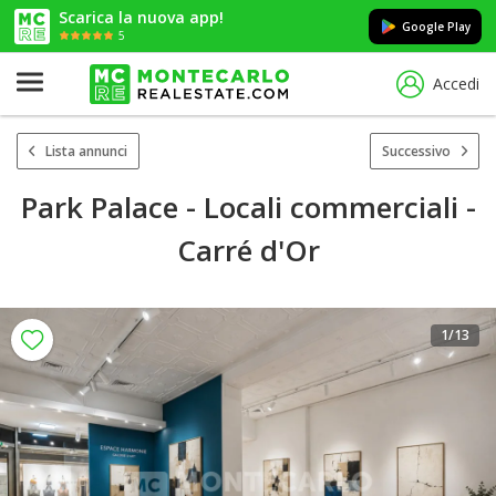
Scarica la nuova app!
Google Play
5
Accedi
Lista annunci
Successivo
Park Palace - Locali commerciali -
Carré d'Or
1
/13