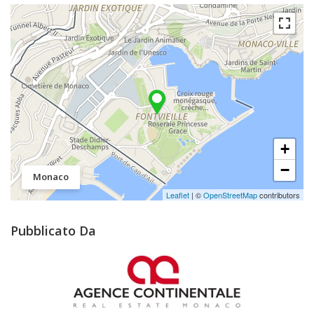
+
−
Monaco
Leaflet
| ©
OpenStreetMap
contributors
Pubblicato Da