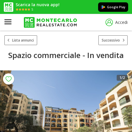
Scarica la nuova app!
Google Play
5
Accedi
Lista annunci
Successivo
Spazio commerciale - In vendita
1
/2