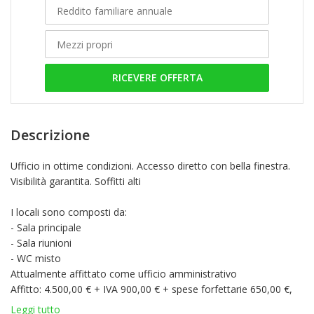
RICEVERE OFFERTA
Descrizione
Ufficio in ottime condizioni. Accesso diretto con bella finestra.
Visibilità garantita. Soffitti alti
I locali sono composti da:
- Sala principale
- Sala riunioni
- WC misto
Attualmente affittato come ufficio amministrativo
Affitto: 4.500,00 € + IVA 900,00 € + spese forfettarie 650,00 €,
ovvero 6.050,00 € fino al 31/10/2025
Leggi tutto