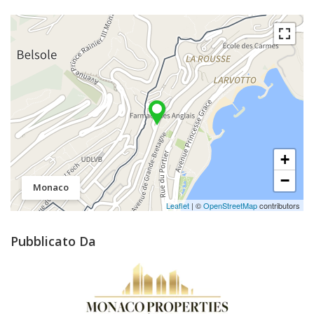
+
−
Monaco
Leaflet
| ©
OpenStreetMap
contributors
Pubblicato Da