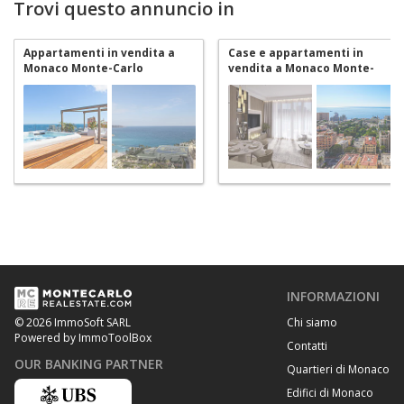
Trovi questo annuncio in
Appartamenti in vendita a
Case e appartamenti in
Monaco Monte-Carlo
vendita a Monaco Monte-
Carlo
INFORMAZIONI
Chi siamo
© 2026 ImmoSoft SARL
Powered by ImmoToolBox
Contatti
OUR BANKING PARTNER
Quartieri di Monaco
Edifici di Monaco