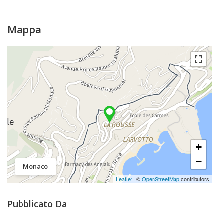
Mappa
+
−
Monaco
Leaflet
| ©
OpenStreetMap
contributors
Pubblicato Da