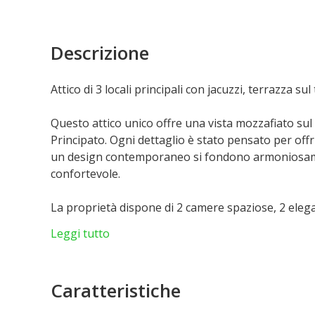
Descrizione
Attico di 3 locali principali con jacuzzi, terrazza su
Questo attico unico offre una vista mozzafiato sul 
Principato. Ogni dettaglio è stato pensato per offri
un design contemporaneo si fondono armoniosamen
confortevole.
La proprietà dispone di 2 camere spaziose, 2 elega
inondato di luce naturale. Rilassatevi nella vostra 
Leggi tutto
mare e sulla città. Questo spazio di relax esclusivo 
A pochi passi da negozi, ristoranti e attrazioni e
Caratteristiche
privilegiato a tutto ciò che il Principato ha di megl
questa proprietà eccezionale per vivere il lusso e