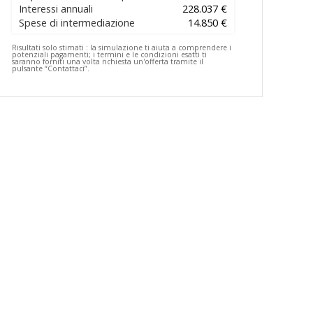
Interessi annuali
228.037 €
Spese di intermediazione
14.850 €
Risultati solo stimati :
la simulazione ti aiuta a comprendere i
potenziali pagamenti; i termini e le condizioni esatti ti
saranno forniti una volta richiesta un'offerta tramite il
pulsante “Contattaci”.