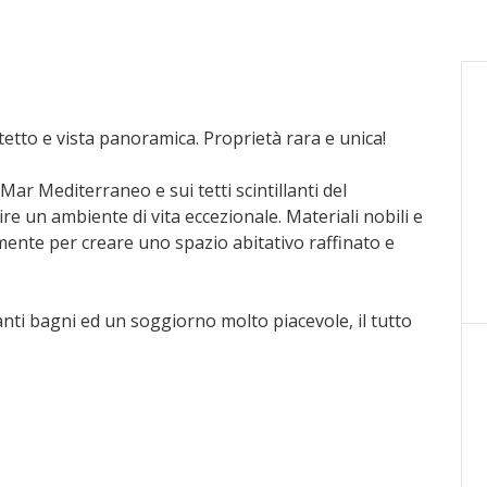
l tetto e vista panoramica. Proprietà rara e unica!
Mar Mediterraneo e sui tetti scintillanti del
re un ambiente di vita eccezionale. Materiali nobili e
te per creare uno spazio abitativo raffinato e
nti bagni ed un soggiorno molto piacevole, il tutto
jacuzzi privata, godendo della vista spettacolare sul
è il luogo ideale per rigenerarsi.
mblematiche di Monaco, beneficiate di un accesso
io da offrire. Non perdete l'occasione di acquisire
stremo in uno dei luoghi più ambiti al mondo.