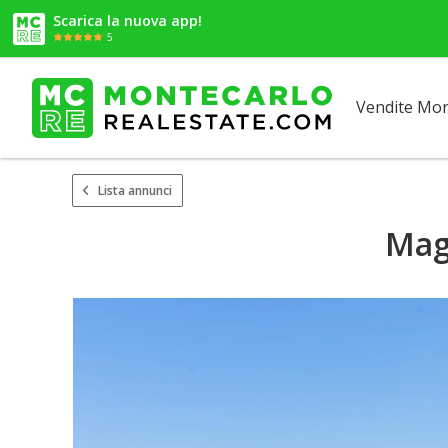
Scarica la nuova app!
5
Vendite Mo
Lista annunci
Mag