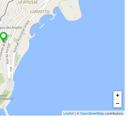
+
−
Leaflet
| ©
OpenStreetMap
contributors